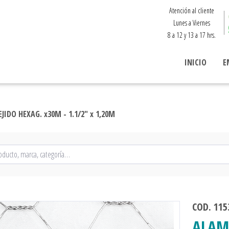
Atención al cliente
Lunes a Viernes
8 a 12 y 13 a 17 hrs.
INICIO
E
JIDO HEXAG. x30M - 1.1/2" x 1,20M
COD. 115
ALAM