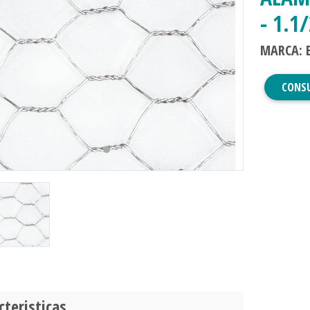
- 1.1
MARCA: 
evious
Next
CONS
cteristicas