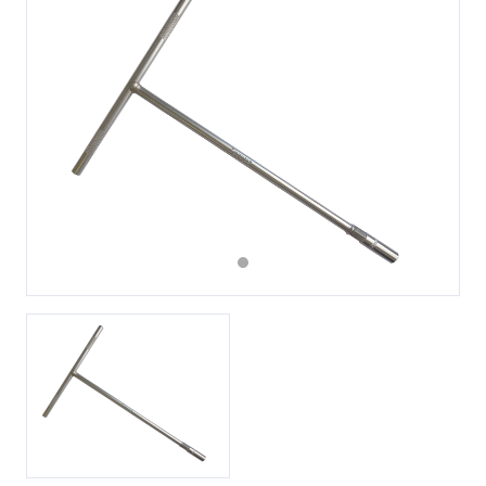
Previous
Next