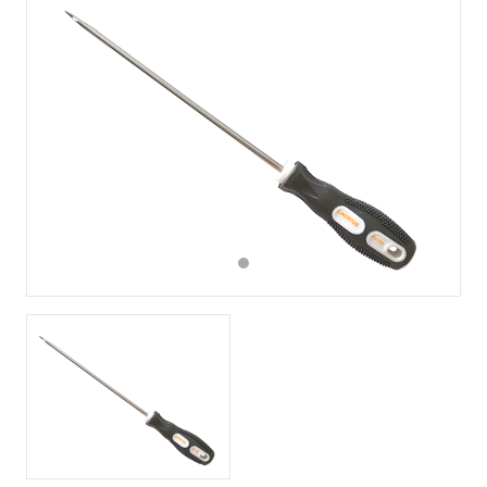
Previous
Next