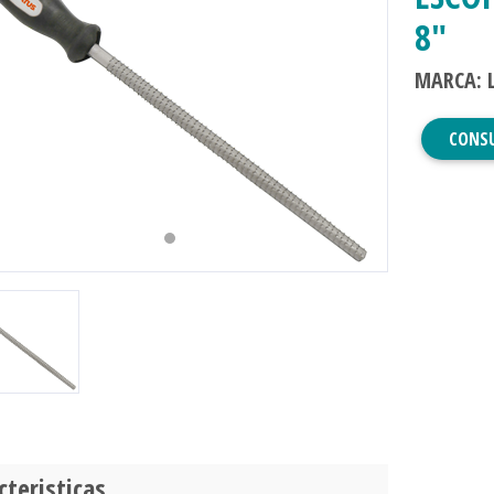
8"
MARCA: 
evious
Next
CONS
cteristicas