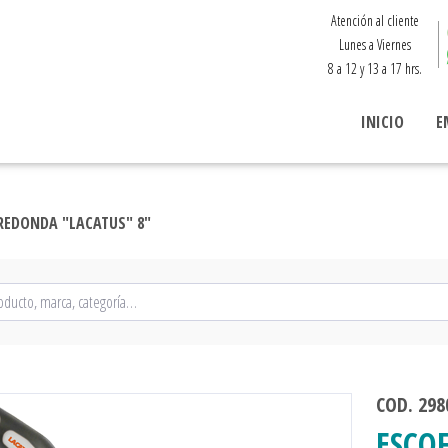
Atención al cliente
Lunes a Viernes
8 a 12 y 13 a 17 hrs.
INICIO
E
REDONDA "LACATUS" 8"
COD. 298
ESCO