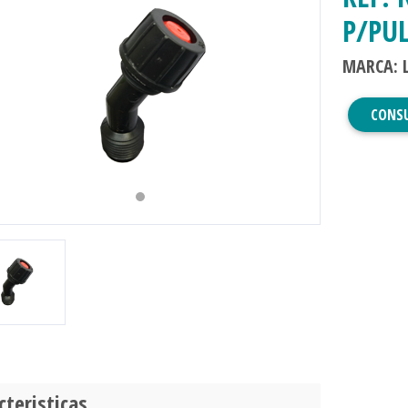
P/PUL
MARCA: 
evious
Next
CONS
cteristicas