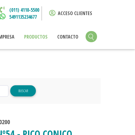
(011) 4110-5500
ACCESO CLIENTES
5491135234677
MPRESA
PRODUCTOS
CONTACTO
BUSCAR
0200
Nº54 - PICO CONICO