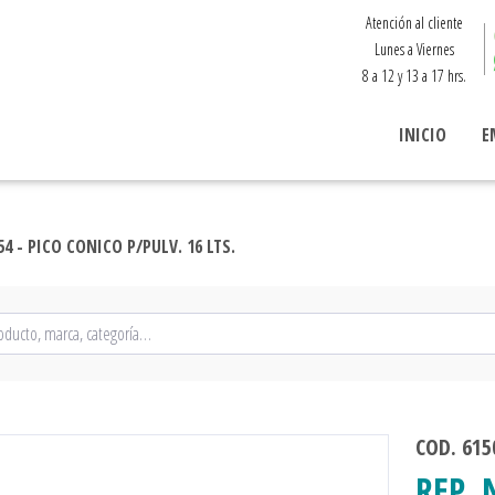
Atención al cliente
Lunes a Viernes
8 a 12 y 13 a 17 hrs.
INICIO
E
54 - PICO CONICO P/PULV. 16 LTS.
COD. 615
REP. 