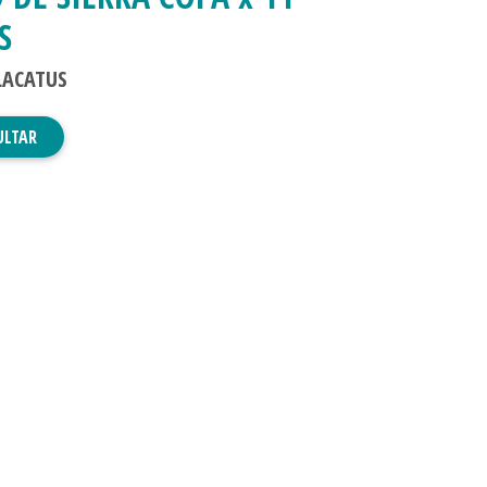
S
LACATUS
ULTAR