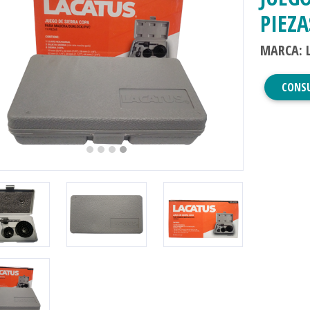
PIEZA
MARCA: 
evious
Next
CONS