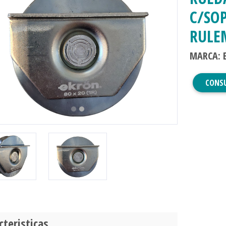
C/SOP
RULE
evious
Next
MARCA: 
CONS
cteristicas