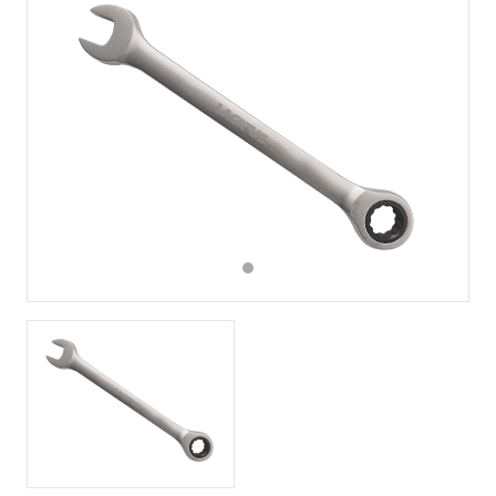
Previous
Next