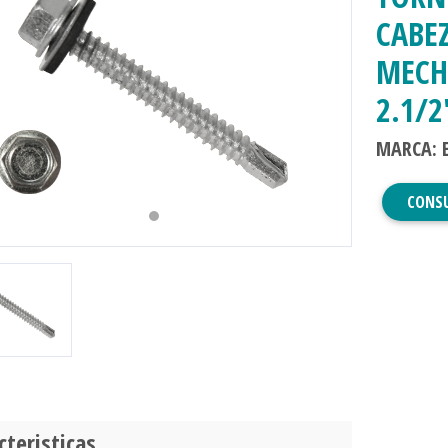
CABE
MECH
2.1/2
evious
Next
MARCA: 
CONS
cteristicas